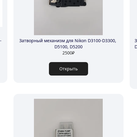
-
Затворный механизм для Nikon D3100-D3300, 
З
D5100, D5200
D
2500
₽
Открыть