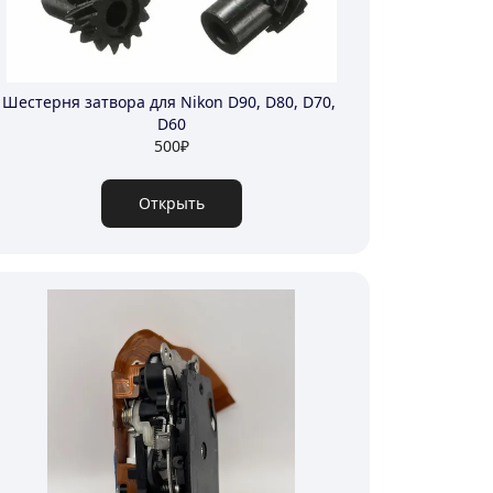
Шестерня затвора для Nikon D90, D80, D70, 
D60
500
₽
Открыть